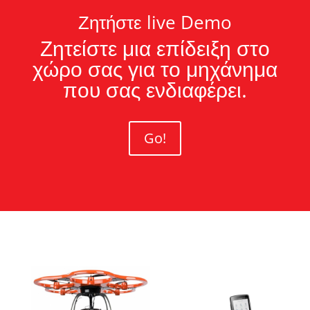
Ζητήστε live Demo
Ζητείστε μια επίδειξη στο
χώρο σας για το μηχάνημα
που σας ενδιαφέρει.
Go!