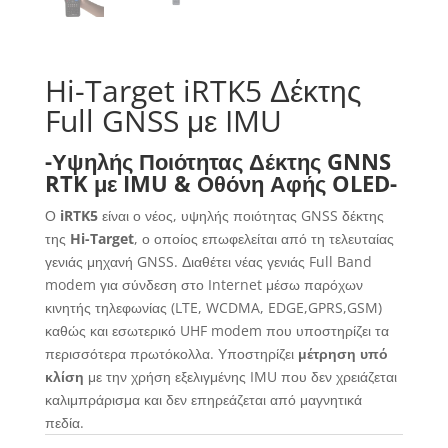
Hi-Target iRTK5 Δέκτης
Full GNSS με IMU
-Υψηλής Ποιότητας Δέκτης GNNS
RTK με IMU & Οθόνη Αφής OLED-
Ο
iRTK5
είναι ο νέος, υψηλής ποιότητας GNSS δέκτης
της
Hi-Target
, ο οποίος επωφελείται από τη τελευταίας
γενιάς μηχανή GNSS. Διαθέτει νέας γενιάς Full Band
modem για σύνδεση στο Internet μέσω παρόχων
κινητής τηλεφωνίας (LTE, WCDMA, EDGE,GPRS,GSM)
καθώς και εσωτερικό UHF modem που υποστηρίζει τα
περισσότερα πρωτόκολλα. Υποστηρίζει
μέτρηση υπό
κλίση
με την χρήση εξελιγμένης IMU που δεν χρειάζεται
καλιμπράρισμα και δεν επηρεάζεται από μαγνητικά
πεδία.