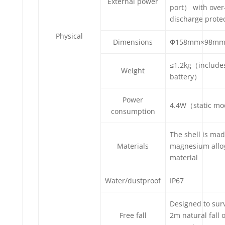
External power
port） with over
discharge prote
Physical
Dimensions
Φ158mm×98m
≤1.2kg（include
Weight
battery）
Power
4.4W（static m
consumption
The shell is mad
Materials
magnesium allo
material
Water/dustproof
IP67
Designed to surv
Free fall
2m natural fall 