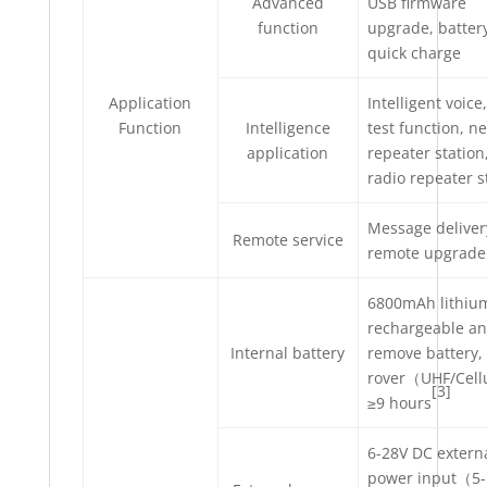
Advanced
USB firmware
function
upgrade, batter
quick charge
Application
Intelligent voice,
Function
Intelligence
test function, n
application
repeater station
radio repeater s
Message deliver
Remote service
remote upgrade
6800mAh lithiu
rechargeable a
Internal battery
remove battery,
rover（UHF/Cell
[3]
≥9 hours
6-28V DC extern
power input（5-