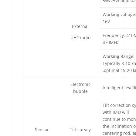
5W/25W adjusta
Working voltage:
16V
External
Frequency: 410
UHF radio
470MHz
Working Range:
Typically 8-10 k
,optimal 15-20 
Electronic
Intelligent levell
bubble
Tilt correction 
with IMU will
continue to mon
the inclination o
Sensor
Tilt survey
centering rod, 