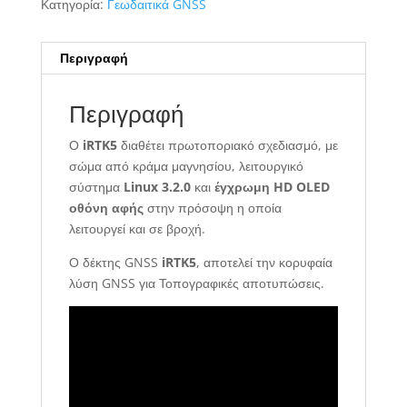
Κατηγορία:
Γεωδαιτικά GNSS
Περιγραφή
Περιγραφή
Ο
iRTK5
διαθέτει πρωτοποριακό σχεδιασμό, με
σώμα από κράμα μαγνησίου, λειτουργικό
σύστημα
Linux 3.2.0
και
έγχρωμη HD OLED
οθόνη αφής
στην πρόσοψη η οποία
λειτουργεί και σε βροχή.
Ο δέκτης GNSS
iRTK5
, αποτελεί την κορυφαία
λύση GNSS για Τοπογραφικές αποτυπώσεις.