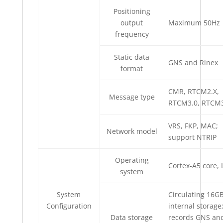
Positioning
output
Maximum 50Hz
frequency
Static data
GNS and Rinex
format
CMR, RTCM2.X,
Message type
RTCM3.0, RTCM
VRS, FKP, MAC;
Network model
support NTRIP
Operating
Cortex-A5 core, 
system
System
Circulating 16G
Configuration
internal storage
Data storage
records GNS an