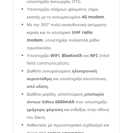
υποστηρίζει λειτουργίες OTG.
Υποστηρίζει πλήρους φάσματος σήμα
κινητής με το ενσωματωμένο
4G modem
.
Με την 360° πολύ-κατευθυντική ασύρματη
κεραία και το εσωτερικό
UHF radio
modem
, υποστηρίζει πολλαπλά ράδιο
πρωτόκολλα.
Υποστηρίζει
WiFi
,
Bluetooth
και
NFC
(near
field communication).
Διαθέτει ενσωματωμένη
ηλεκτρονική
αεροστάθμη
και υποστηρίζει αποτύπωση
υπό κλίση
.
Διαθέτει μεγάλη, αποσπώμενη
μπαταρία
ιόντων λιθίου 6800mAh
που υποστηρίζει
γρήγορη φόρτιση
και ενδείξεις στην οθόνη
του δέκτη.
Ανθεκτικός με πρωτοποριακό σχεδιασμό και
σώμα από
κράμα μαγνησίου
.