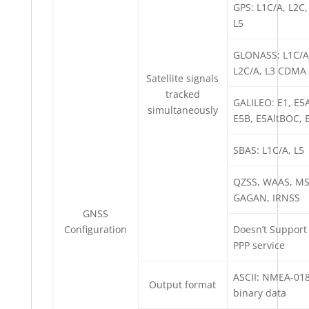
GPS: L1C/A, L2C,
L5
GLONASS: L1C/A
L2C/A, L3 CDMA
Satellite signals
tracked
GALILEO: E1, E5
simultaneously
E5B, E5AltBOC, 
SBAS: L1C/A, L5
QZSS, WAAS, MS
GAGAN, IRNSS
GNSS
Configuration
Doesn’t Support
PPP service
ASCII: NMEA-018
Output format
binary data