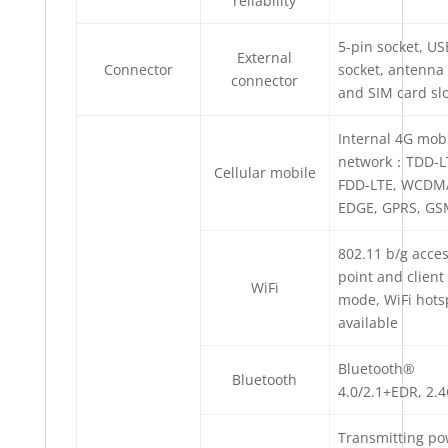
reliability
5-pin socket, US
External
Connector
socket, antenna
connector
and SIM card sl
Internal 4G mob
network：TDD-L
Cellular mobile
FDD-LTE, WCDM
EDGE, GPRS, G
802.11 b/g acce
point and client
WiFi
mode, WiFi hots
available
Bluetooth®
Bluetooth
4.0/2.1+EDR, 2.
Transmitting po