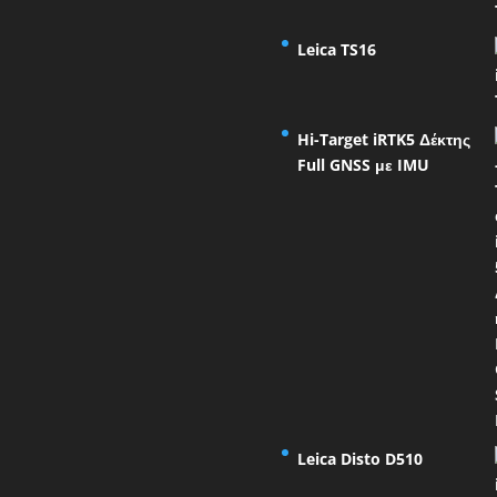
Leica TS16
Hi-Target iRTK5 Δέκτης
Full GNSS με IMU
Leica Disto D510