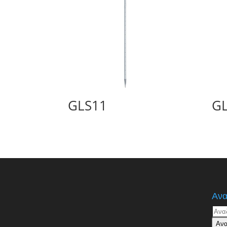
GLS11
G
Ανα
Αναζ
για:
Ανα