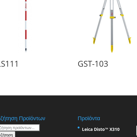
LS111
GST-103
ζήτηση Προϊόντων
Προϊόντα
ήτηση
Leica Disto™ X310
ζήτηση