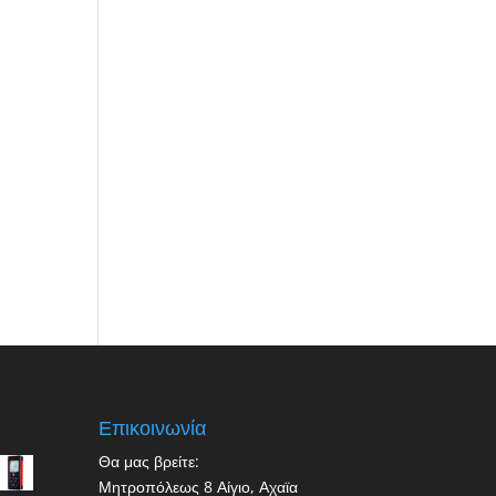
Επικοινωνία
Θα μας βρείτε:
Μητροπόλεως 8 Αίγιο, Αχαϊα