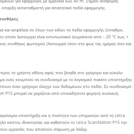
δομένων για εφαρμογές με εμβέλεια έως 40 m. Σημείο αναφοράς
 η ύπαρξη αντισταθμιστή για απαιτητικά πεδία εφαρμογής.
 συνθήκες
ιά και ασφάλεια σε όλων των ειδών τα πεδία εφαρμογής (ύπαιθρο,
το οποίο λειτουργεί είναι εντυπωσιακό (κυμαίνεται από – 20 °C έως +
υσες συνθήκες φωτισμού (λειτουργεί τόσο στο φως της ημέρας όσο και
κή προς το χρήστη οθόνη αφής που βοηθά στο γρήγορο και εύκολο
ημα ενός κουμπιού σε συνδυασμό με το λογισμικό πακέτο υποστήριξης
τρέπουν έναν γρήγορο έλεγχο των δεδομένων στο πεδίο. Σε συνδυασμό
ion P15 μπορεί να χειρίζεται από οποιαδήποτε φορητή συσκευή.
παγκόσμια υποστήριξη και η ποιότητα των υπηρεσιών από τη Leica
ό κόστος ιδιοκτησίας και καθιστούν το Leica ScanStation P15 την
άνουν εργασίες που απαιτούν σάρωση με λέιζερ.