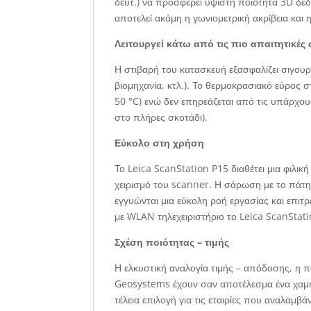
δευτ.) να προσφέρει ύψιστη ποιότητα 3D δε
αποτελεί ακόμη η γωνιομετρική ακρίβεια και
Λειτουργεί κάτω από τις πιο απαιτητικές
Η στιβαρή του κατασκευή εξασφαλίζει σιγουρ
βιομηχανία, κτλ.). Το θερμοκρασιακό εύρος σ
50 °C) ενώ δεν επηρεάζεται από τις υπάρχο
στο πλήρες σκοτάδι).
Εύκολο στη χρήση
Το Leica ScanStation P15 διαθέτει μια φιλι
χειρισμό του scanner. Η σάρωση με το πάτ
εγγυώνται μια εύκολη ροή εργασίας και επι
με WLAN τηλεχειριστήριο το Leica ScanStat
Σχέση ποιότητας – τιμής
Η ελκυστική αναλογία τιμής – απόδοσης, η 
Geosystems έχουν σαν αποτέλεσμα ένα χαμηλ
τέλεια επιλογή για τις εταιρίες που αναλαμβ