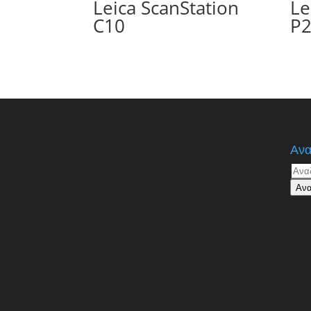
Leica ScanStation
Le
C10
P
Ανα
Αναζ
για:
Ανα