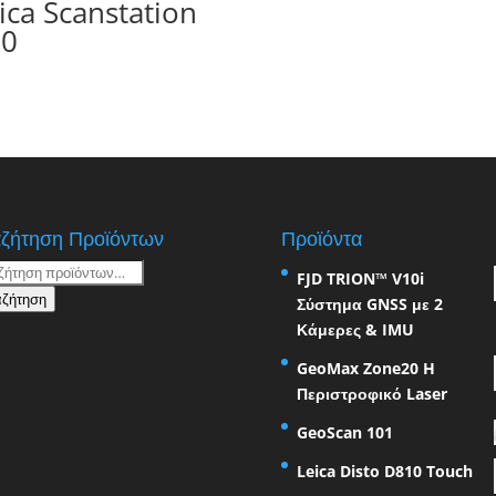
ica Scanstation
20
ζήτηση Προϊόντων
Προϊόντα
ήτηση
FJD TRION™ V10i
ζήτηση
Σύστημα GNSS με 2
Κάμερες & IMU
GeoMax Zone20 H
Περιστροφικό Laser
GeoScan 101
Leica Disto D810 Touch