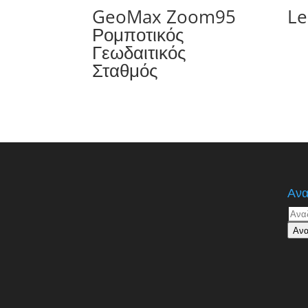
GeoMax Zoom95
Le
Ρομποτικός
Γεωδαιτικός
Σταθμός
Ανα
Αναζ
για:
Ανα