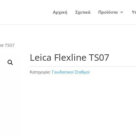
Αρχική
Σχετικά
Προϊόντα
Υ
ine TS07
Leica Flexline TS07
Κατηγορία:
Γεωδαιτικοί Σταθμοί