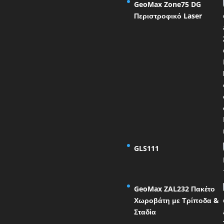
GeoMax Zone75 DG
Περιστροφικό Laser
GLS111
GeoMax ZAL232 Πακέτο
Χωροβάτη με Τρίποδα &
Σταδία