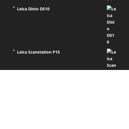
Leica Disto D510
Leica Scanstation P15
Επικοινωνία
Θα μας βρείτε:
Μητροπόλεως 8 Αίγιο, Αχαϊα
Τηλ. 2691-062870